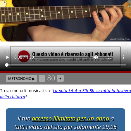
80
METRONOMO ▶
–
+
Trova metodi musicali su
"
La nota LA A o SIb Bb su tutta la tastier
della chitarra
"
.
Il tuo
accesso illimitato per un anno
a
tutti i video del sito per solamente 29,95