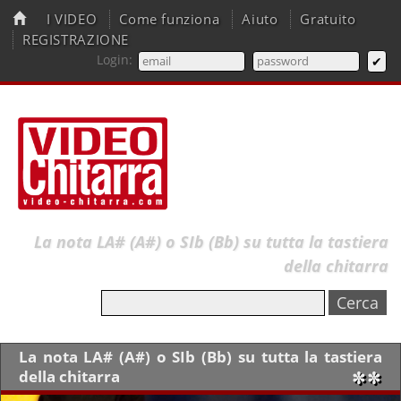
I VIDEO
Come funziona
Aiuto
Gratuito
REGISTRAZIONE
Login:
La nota LA# (A#) o SIb (Bb) su tutta la tastiera
della chitarra
La nota LA# (A#) o SIb (Bb) su tutta la tastiera
della chitarra
✼✼