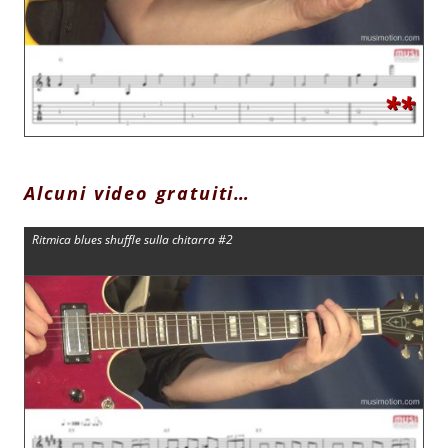
**
Alcuni video gratuiti…
Ritmica blues shuffle sulla chitarra #2