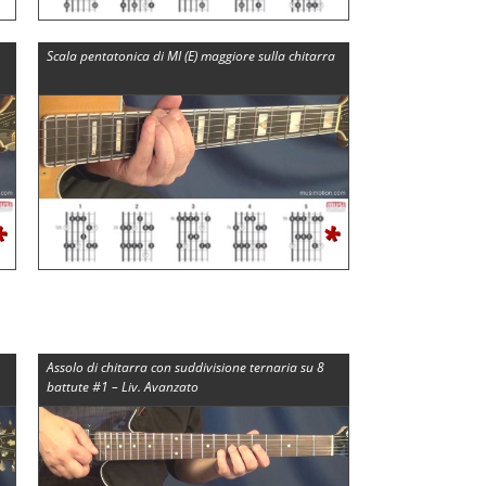
Scala pentatonica di MI (E) maggiore sulla chitarra
*
*
Assolo di chitarra con suddivisione ternaria su 8
battute #1 – Liv. Avanzato