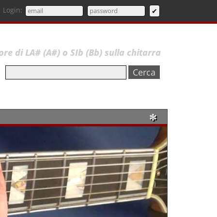
Login:
re di LA# (A#) o SIb (Bb) sulla chitarra
✼