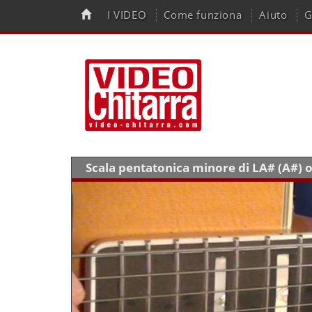
I VIDEO
Come funziona
Aiuto
G
Scala pentatonica minore di LA# (A#) o 