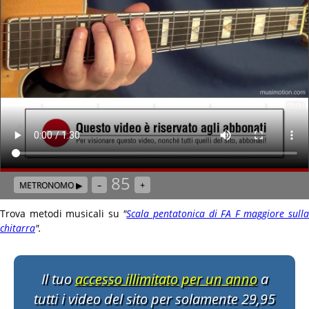
85
METRONOMO ▶
–
+
Trova metodi musicali su
"
Scala pentatonica di FA F maggiore sull
chitarra
"
.
Il tuo
accesso illimitato per un anno
a
tutti i video del sito per solamente 29,95