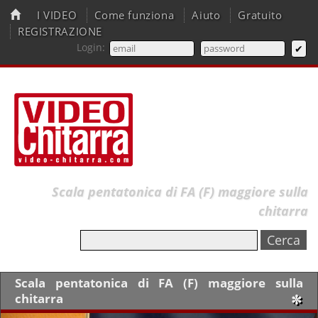
I VIDEO
Come funziona
Aiuto
Gratuito
REGISTRAZIONE
Login:
Scala pentatonica di FA (F) maggiore sulla
chitarra
Scala pentatonica di FA (F) maggiore sulla
chitarra
✼