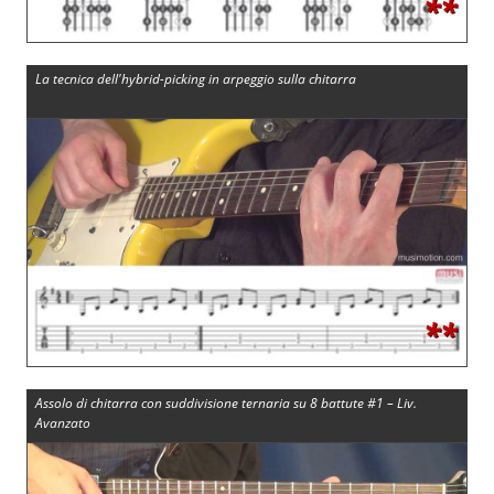
**
La tecnica dell'hybrid-picking in arpeggio sulla chitarra
**
Assolo di chitarra con suddivisione ternaria su 8 battute #1 – Liv.
Avanzato