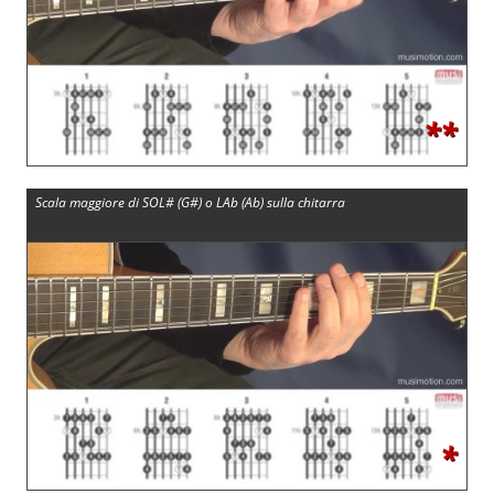
**
Scala maggiore di SOL# (G#) o LAb (Ab) sulla chitarra
*