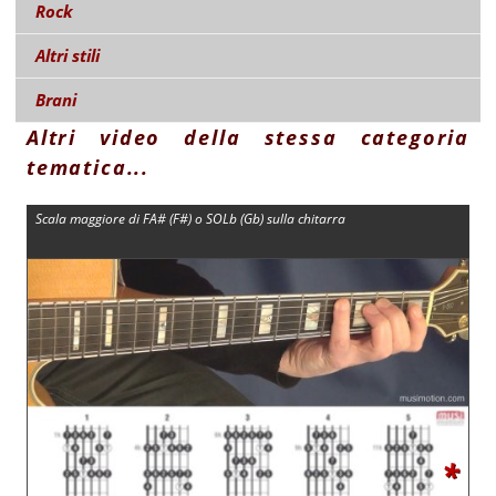
Rock
Altri stili
Brani
Altri video della stessa categoria
tematica...
Scala maggiore di FA# (F#) o SOLb (Gb) sulla chitarra
*