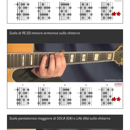
**
Scala di RE (D) minore armonica sulla chitarra
**
Scala pentatonica maggiore di SOL# (G#) o LAb (Ab) sulla chitarra