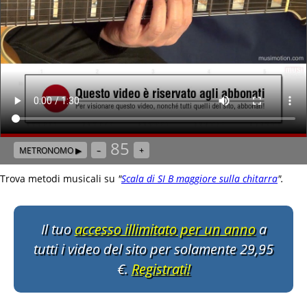
85
METRONOMO ▶
–
+
Trova metodi musicali su
"
Scala di SI B maggiore sulla chitarra
"
.
Il tuo
accesso illimitato per un anno
a
tutti i video del sito per solamente 29,95
€.
Registrati!