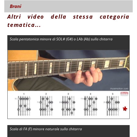
Brani
Altri video della stessa categoria
tematica...
Scala pentatonica minore di SOL# (G#) o LAb (Ab) sulla chitarra
*
Scala di FA (F) minore naturale sulla chitarra