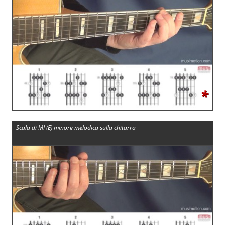
*
Scala di MI (E) minore melodica sulla chitarra