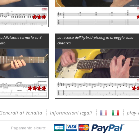
***
suddivisione ternaria su 8
La tecnica dell'hybrid-picking in arpeggio sulla
zato
chitarra
****
*
Generali di Vendita
Informazioni legali
play