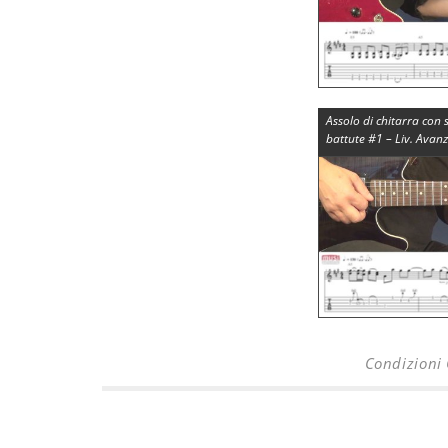
Assolo di chitarra con 
battute #1 – Liv. Avan
Condizioni 