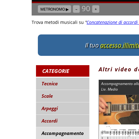
90
METRONOMO ▶
–
+
Trova metodi musicali su
"
Concatenazione di accordi
Il tuo
accesso illimi
Altri video 
CATEGORIE
Tecnica
Accompagnamento alla 
Liv. Medio
Scale
Arpeggi
Accordi
Accompagnamento