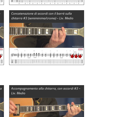
–
Concatenazione di accordi con il barrè sulla
chitarra #3 (semiminima/croma) – Liv. Medio
*
***
la
Accompagnamento alla chitarra, con accordi #3 –
Liv. Medio