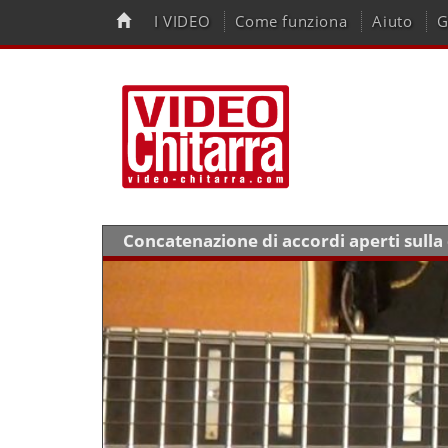
I VIDEO
Come funziona
Aiuto
G
Concatenazione di accordi aperti sull