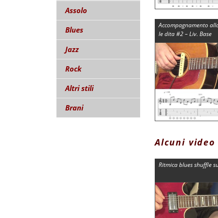
Assolo
Accompagnamento alla 
Blues
le dita #2 – Liv. Base
Jazz
Rock
Altri stili
Brani
Alcuni video
Ritmica blues shuffle s