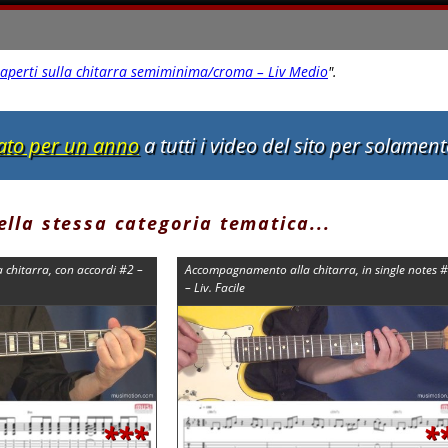
 aperti sulla chitarra semiminima/croma – Liv Medio
"
.
tato per un anno
a tutti i video del sito per solamen
della stessa categoria tematica...
chitarra, con accordi #2 –
Accompagnamento alla chitarra, in single notes 
– Liv. Facile
***
*