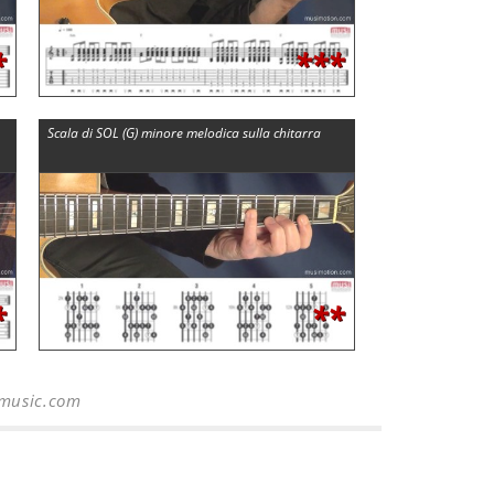
*
***
Scala di SOL (G) minore melodica sulla chitarra
*
**
-music.com