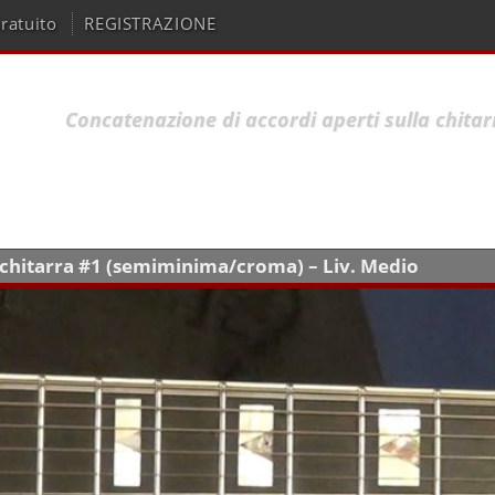
ratuito
REGISTRAZIONE
Concatenazione di accordi aperti sulla chita
a chitarra #1 (semiminima/croma) – Liv. Medio