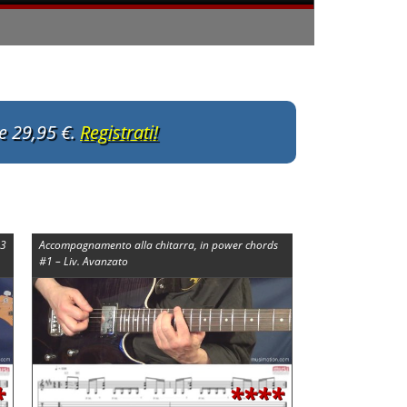
te 29,95 €.
Registrati!
#3
Accompagnamento alla chitarra, in power chords
#1 – Liv. Avanzato
*
****