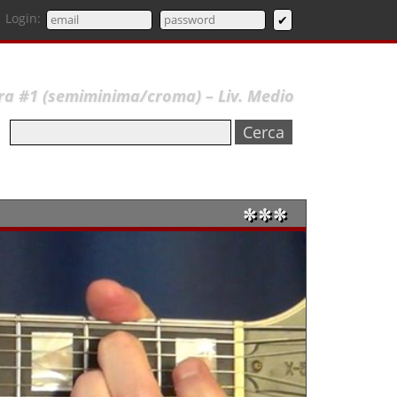
Login:
rra #1 (semiminima/croma) – Liv. Medio
✼✼✼