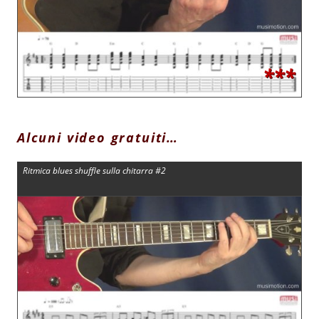
***
Alcuni video gratuiti…
Ritmica blues shuffle sulla chitarra #2