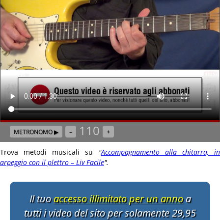
110
METRONOMO ▶
–
+
Trova metodi musicali su
"
Accompagnamento alla chitarra, i
arpeggio con il plettro – Liv Facile
"
.
Il tuo
accesso illimitato per un anno
a
tutti i video del sito per solamente 29,95