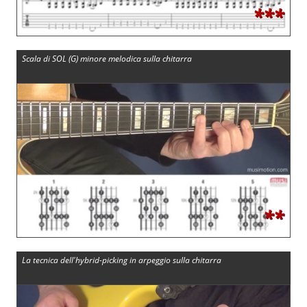
***
Scala di SOL (G) minore melodica sulla chitarra
**
La tecnica dell'hybrid-picking in arpeggio sulla chitarra