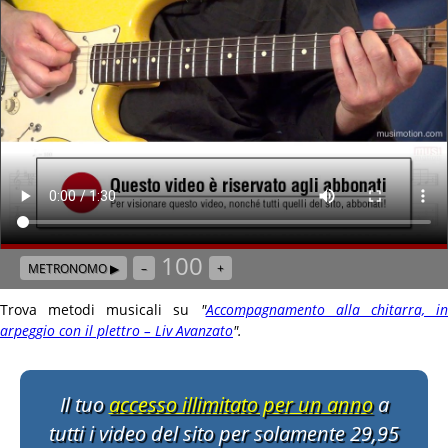
100
METRONOMO ▶
–
+
Trova metodi musicali su
"
Accompagnamento alla chitarra, i
arpeggio con il plettro – Liv Avanzato
"
.
Il tuo
accesso illimitato per un anno
a
tutti i video del sito per solamente 29,95