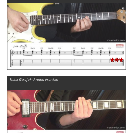
***
Think (Strofa) - Aretha Franklin