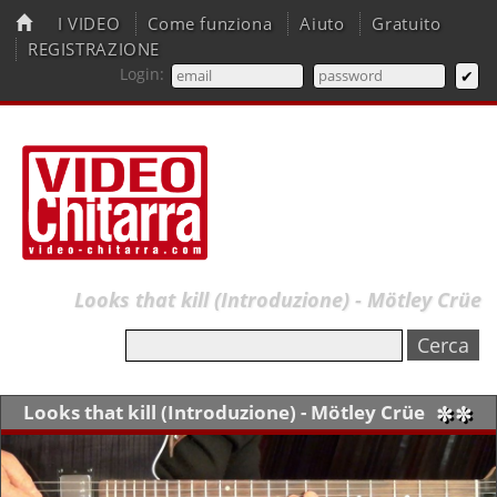
I VIDEO
Come funziona
Aiuto
Gratuito
REGISTRAZIONE
Login:
Looks that kill (Introduzione) - Mötley Crüe
Looks that kill (Introduzione) - Mötley Crüe
✼✼