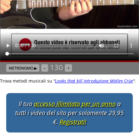
130
METRONOMO ▶
–
+
Trova metodi musicali su
"
Looks that kill Introduzione Mötley Crüe
"
.
Il tuo
accesso illimitato per un anno
a
tutti i video del sito per solamente 29,95
€.
Registrati!