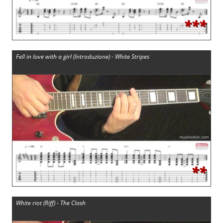
***
Fell in love with a girl (Introduzione) - White Stripes
**
White riot (Riff) - The Clash