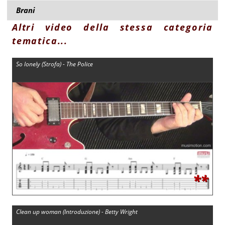
Brani
Altri video della stessa categoria
tematica...
So lonely (Strofa) - The Police
**
Clean up woman (Introduzione) - Betty Wright